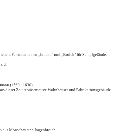
rlichem Personennamen „Imicho" und „Broich" für Sumpfgelände.
ard.
rmann (1560 - 1630),
aus dieser Zeit repräsentative Wohnhäuser und Fabrikationsgebäude.
ten aus Monschau und Imgenbroich.