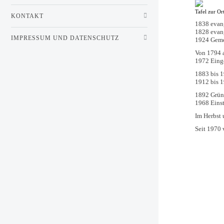
Tafel zur O
KONTAKT
1838 evang
1828 evan
IMPRESSUM UND DATENSCHUTZ
1924 Geme
Von 1794 a
1972 Eing
1883 bis 1
1912 bis 1
1892 Grün
1968 Einst
Im Herbst 
Seit 1970 