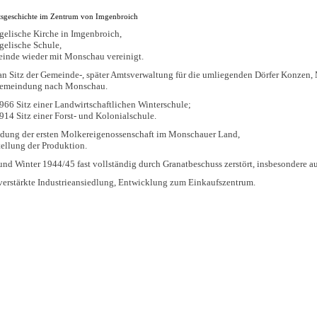
rtsgeschichte im Zentrum von Imgenbroich
elische Kirche in Imgenbroich,
gelische Schule,
inde wieder mit Monschau vereinigt.
n Sitz der Gemeinde-, später Amtsverwaltung für die umliegenden Dörfer Konzen, 
emeindung nach Monschau.
966 Sitz einer Landwirtschaftlichen Winterschule;
914 Sitz einer Forst- und Kolonialschule.
dung der ersten Molkereigenossenschaft im Monschauer Land,
ellung der Produktion.
und Winter 1944/45 fast vollständig durch Granatbeschuss zerstört, insbesondere a
verstärkte Industrieansiedlung, Entwicklung zum Einkaufszentrum.