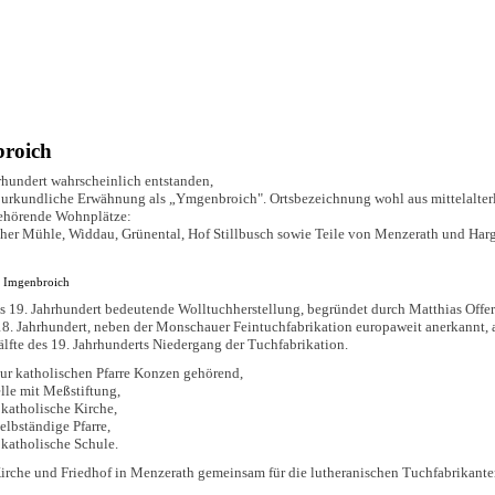
roich
rhundert wahrscheinlich entstanden,
e urkundliche Erwähnung als „Ymgenbroich". Ortsbezeichnung wohl aus mittelalte
ehörende Wohnplätze:
er Mühle, Widdau, Grünental, Hof Stillbusch sowie Teile von Menzerath und Harg
 Imgenbroich
s 19. Jahrhundert bedeutende Wolltuchherstellung, begründet durch Matthias Offe
18. Jahrhundert, neben der Monschauer Feintuchfabrikation europaweit anerkannt, 
Hälfte des 19. Jahrhunderts Niedergang der Tuchfabrikation.
ur katholischen Pfarre Konzen gehörend,
le mit Meßstiftung,
 katholische Kirche,
selbständige Pfarre,
 katholische Schule.
irche und Friedhof in Menzerath gemeinsam für die lutheranischen Tuchfabrikan