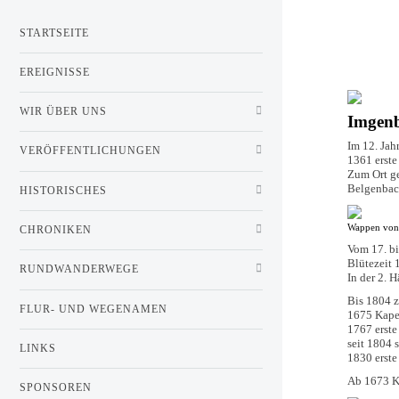
STARTSEITE
EREIGNISSE
WIR ÜBER UNS
Imgenb
Im 12. Jah
VERÖFFENTLICHUNGEN
1361 erst
Zum Ort g
Belgenbach
HISTORISCHES
Wappen von
CHRONIKEN
Vom 17. bi
Blütezeit 
RUNDWANDERWEGE
In der 2. 
Bis 1804 z
FLUR- UND WEGENAMEN
1675 Kapel
1767 erste
seit 1804 
LINKS
1830 erste
Ab 1673 K
SPONSOREN