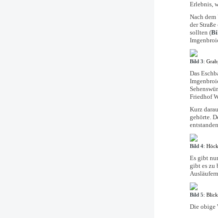
Erlebnis, 
Nach dem V
der Straße
sollten (
Bi
Imgenbroi
Bild 3
: Grab
Das Eschba
Imgenbroic
Sehenswürd
Friedhof W
Kurz darauf
gehörte. D
entstanden
Bild 4
: Höck
Es gibt nu
gibt es zu
Ausläufern
Bild 5
: Blic
Die obige 