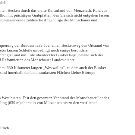
delt.
ten Hecken durch das uralte Kulturland von Menzerath. Kurz vor
iedhof mit prächtigen Grabplatten, den Sie sich nicht entgehen lassen
Kirchengemeinde zahlreiche Angehörige der Monschauer und
erquerung der Bundesstraße über einen Heckenweg den Ortsrand von
eter kurzen Schleife unbedingt noch einige besondere
engter und mit Erde überdeckter Bunker liegt, befand sich der
nd Reformierten des Monschauer Landes diente.
samt 630 Kilometer langen „Westwalles“, zu dem auch der Bunker
 sind innerhalb der betonumfassten Flächen kleine Biotope
en West bieten. Fast den gesamten Vennrand des Monschauer Landes
eling (659 m) oberhalb von Mützenich bis zu den westlichen
ltlich.