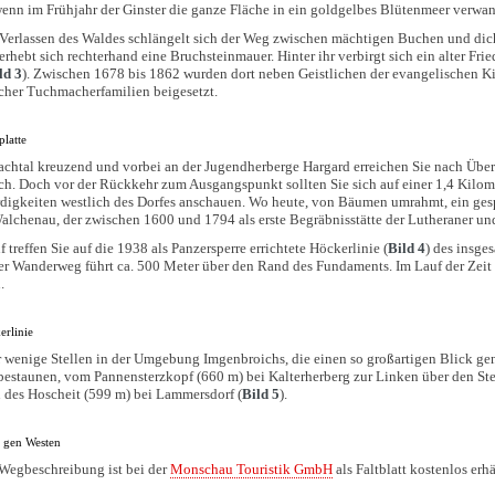
wenn im Frühjahr der Ginster die ganze Fläche in ein goldgelbes Blütenmeer verwan
erlassen des Waldes schlängelt sich der Weg zwischen mächtigen Buchen und dich
 erhebt sich rechterhand eine Bruchsteinmauer. Hinter ihr verbirgt sich ein alter Fr
ld 3
). Zwischen 1678 bis 1862 wurden dort neben Geistlichen der evangelischen 
cher Tuchmacherfamilien beigesetzt.
platte
chtal kreuzend und vorbei an der Jugendherberge Hargard erreichen Sie nach Üb
h. Doch vor der Rückkehr zum Ausgangspunkt sollten Sie sich auf einer 1,4 Kilom
igkeiten westlich des Dorfes anschauen. Wo heute, von Bäumen umrahmt, ein gespr
alchenau, der zwischen 1600 und 1794 als erste Begräbnisstätte der Lutheraner u
 treffen Sie auf die 1938 als Panzersperre errichtete Höckerlinie (
Bild 4
) des insge
er Wanderweg führt ca. 500 Meter über den Rand des Fundaments. Im Lauf der Zeit
.
erlinie
r wenige Stellen in der Umgebung Imgenbroichs, die einen so großartigen Blick g
 bestaunen, vom Pannensterzkopf (660 m) bei Kalterherberg zur Linken über den St
 des Hoscheit (599 m) bei Lammersdorf (
Bild 5
).
k gen Westen
Wegbeschreibung ist bei der
Monschau Touristik GmbH
als Faltblatt kostenlos erhä