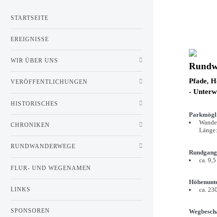
STARTSEITE
EREIGNISSE
WIR ÜBER UNS
Rundw
Pfade, 
VERÖFFENTLICHUNGEN
- Unterw
HISTORISCHES
Parkmögli
Wander
CHRONIKEN
Länge:
RUNDWANDERWEGE
Rundgang
ca. 9,
FLUR- UND WEGENAMEN
Höhenunte
ca. 23
LINKS
SPONSOREN
Wegbescha