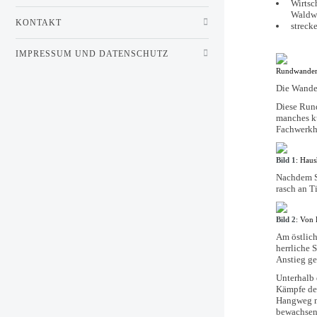
Wirtsc
Waldw
KONTAKT
streck
IMPRESSUM UND DATENSCHUTZ
Rundwande
Die Wande
Diese Rund
manches ku
Fachwerkh
Bild 1
: Hau
Nachdem Si
rasch an T
Bild 2
: Von
Am östlich
herrliche 
Anstieg ge
Unterhalb 
Kämpfe des
Hangweg mi
bewachsene