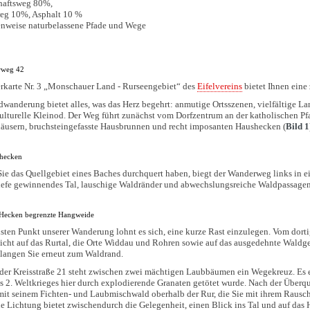
haftsweg 80%,
eg 10%, Asphalt 10 %
enweise naturbelassene Pfade und Wege
rweg 42
rkarte Nr. 3 „Monschauer Land - Rurseengebiet“ des
Eifelvereins
bietet Ihnen eine
wanderung bietet alles, was das Herz begehrt: anmutige Ortsszenen, vielfältige La
lturelle Kleinod. Der Weg führt zunächst vom Dorfzentrum an der katholischen Pf
äusern, bruchsteingefasste Hausbrunnen und recht imposanten Haushecken (
Bild 1
shecken
e das Quellgebiet eines Baches durchquert haben, biegt der Wanderweg links in 
iefe gewinnendes Tal, lauschige Waldränder und abwechslungsreiche Waldpassagen
 Hecken begrenzte Hangweide
sten Punkt unserer Wanderung lohnt es sich, eine kurze Rast einzulegen. Vom dortig
Sicht auf das Rurtal, die Orte Widdau und Rohren sowie auf das ausgedehnte Waldge
langen Sie erneut zum Waldrand.
der Kreisstraße 21 steht zwischen zwei mächtigen Laubbäumen ein Wegekreuz. Es e
 2. Weltkrieges hier durch explodierende Granaten getötet wurde. Nach der Überqu
t seinem Fichten- und Laubmischwald oberhalb der Rur, die Sie mit ihrem Rausche
 Lichtung bietet zwischendurch die Gelegenheit, einen Blick ins Tal und auf das 