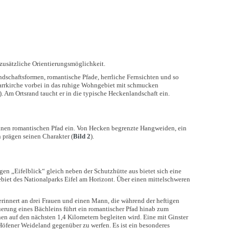
 zusätzliche Orientierungsmöglichkeit.
ndschaftsformen, romantische Pfade, herrliche Fernsichten und so
arrkirche vorbei in das ruhige Wohngebiet mit schmucken
). Am Ortsrand taucht er in die typische Heckenlandschaft ein.
einen romantischen Pfad ein. Von Hecken begrenzte Hangweiden, ein
 prägen seinen Charakter (
Bild 2
).
en „Eifelblick“ gleich neben der Schutzhütte aus bietet sich eine
biet des Nationalparks Eifel am Horizont. Über einen mittelschweren
rinnert an drei Frauen und einen Mann, die während der heftigen
erung eines Bächleins führt ein romantischer Pfad hinab zum
n auf den nächsten 1,4 Kilometern begleiten wird. Eine mit Ginster
Höfener Weideland gegenüber zu werfen. Es ist ein besonderes