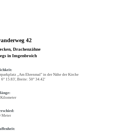
anderweg 42
Hecken, Drachenzähne
egs in Imgenbroich
chkeit:
parkplatz „Am Ehrenmal" in der Nähe der Kirche
 6° 15.83', Breite: 50° 34.42'
länge:
5 Kilometer
rschied:
0 Meter
ffenheit: